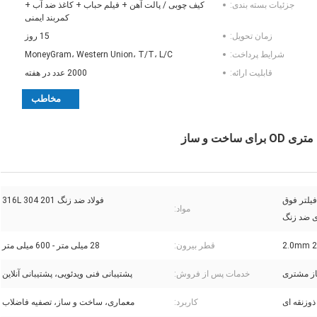
جزئیات بسته بندی:
کیف چوبی / پالت آهن + فیلم حباب + کاغذ ضد آب +
کمربند ایمنی
زمان تحویل:
15 روز
شرایط پرداخت:
MoneyGram، Western Union، T/T، L/C
قابلیت ارائه:
2000 عدد در هفته
مخاطب
فیلتر فوق
فولاد ضد زنگ 201 304 316L
مواد:
ی ضد زنگ
قطر بیرون:
28 میلی متر - 600 میلی متر
خدمات پس از فروش:
پشتیبانی فنی ویدئویی، پشتیبانی آنلاین
وزنقه ای
کاربرد:
معماری، ساخت و ساز، تصفیه فاضلاب