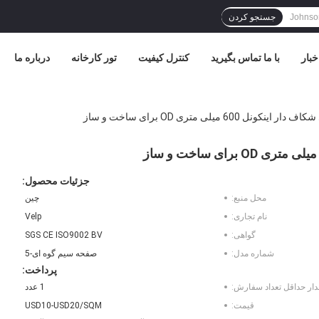
جستجو کردن
خبار
با ما تماس بگیرید
کنترل کیفیت
تور کارخانه
درباره ما
60 میلی متری OD برای ساخت و ساز
جزئیات محصول:
محل منبع:
چین
نام تجاری:
Velp
گواهی:
SGS CE ISO9002 BV
شماره مدل:
صفحه سیم گوه ای-5
پرداخت:
دار حداقل تعداد سفارش:
1 عدد
قیمت:
USD10-USD20/SQM