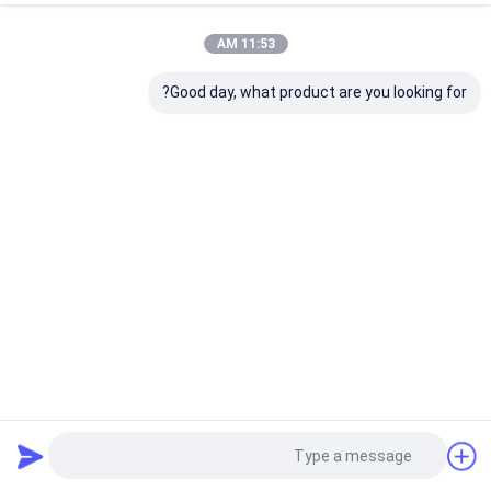
11:53 AM
Good day, what product are you looking for?
0.8*2m 0.9*1.8m معماری مش فلزی 1060 3003 پرده بادی
زنجیره ای آلومینیومی
مش فلزی معماری
2025-05-21