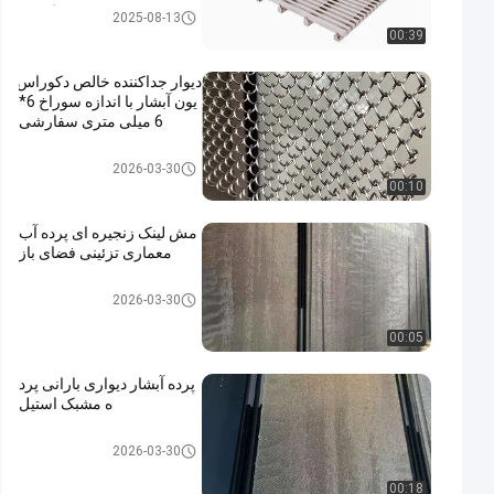
صفحات سیم گوه ای
2025-08-13
00:39
دیوار جداکننده خالص دکوراس
یون آبشار با اندازه سوراخ 6*
6 میلی متری سفارشی
مش فلزی معماری
2026-03-30
00:10
مش لینک زنجیره ای پرده آب
معماری تزئینی فضای باز
مش فلزی معماری
2026-03-30
00:05
پرده آبشار دیواری بارانی پرد
ه مشبک استیل
مش فلزی معماری
2026-03-30
00:18