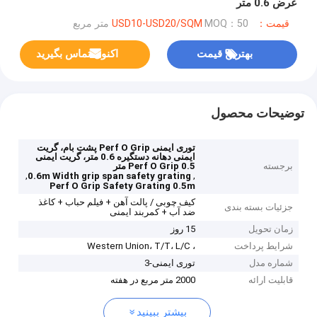
عرض 0.6 متر
قیمت：USD10-USD20/SQM
MOQ：50 متر مربع
بهترین قیمت
اکنون تماس بگیرید
توضیحات محصول
توری ایمنی Perf O Grip پشت بام، گریت
ایمنی دهانه دستگیره 0.6 متر، گریت ایمنی
برجسته
Perf O Grip 0.5 متر
,
,
0.6m Width grip span safety grating
Perf O Grip Safety Grating 0.5m
کیف چوبی / پالت آهن + فیلم حباب + کاغذ
جزئیات بسته بندی
ضد آب + کمربند ایمنی
زمان تحویل
15 روز
شرایط پرداخت
، Western Union، T/T، L/C
شماره مدل
توری ایمنی-3
قابلیت ارائه
2000 متر مربع در هفته
بیشتر ببینید