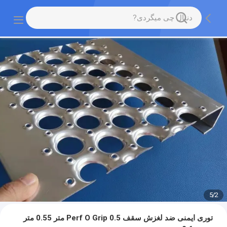
5
/
2
توری ایمنی ضد لغزش سقف Perf O Grip 0.5 متر 0.55 متر