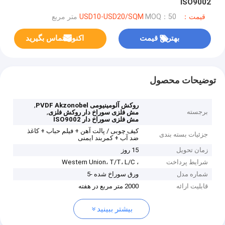
ISO9002
قیمت：USD10-USD20/SQM
MOQ：50 متر مربع
بهترین قیمت
اکنون تماس بگیرید
توضیحات محصول
,
روکش آلومینیومی PVDF Akzonobel
برجسته
,
مش فلزی سوراخ دار روکش فلزی
مش فلزی سوراخ دار ISO9002
کیف چوبی / پالت آهن + فیلم حباب + کاغذ
جزئیات بسته بندی
ضد آب + کمربند ایمنی
زمان تحویل
15 روز
شرایط پرداخت
، Western Union، T/T، L/C
شماره مدل
ورق سوراخ شده -5
قابلیت ارائه
2000 متر مربع در هفته
بیشتر ببینید