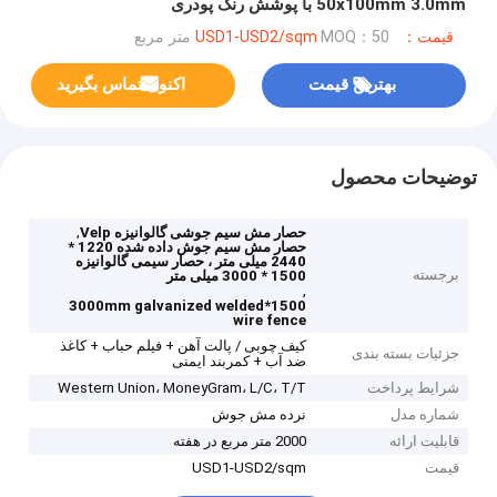
50x100mm 3.0mm با پوشش رنگ پودری
قیمت：USD1-USD2/sqm
MOQ：50 متر مربع
بهترین قیمت
اکنون تماس بگیرید
توضیحات محصول
,
حصار مش سیم جوشی گالوانیزه Velp
حصار مش سیم جوش داده شده 1220 *
2440 میلی متر ، حصار سیمی گالوانیزه
برجسته
1500 * 3000 میلی متر
,
1500*3000mm galvanized welded
wire fence
کیف چوبی / پالت آهن + فیلم حباب + کاغذ
جزئیات بسته بندی
ضد آب + کمربند ایمنی
شرایط پرداخت
Western Union، MoneyGram، L/C، T/T
شماره مدل
نرده مش جوش
قابلیت ارائه
2000 متر مربع در هفته
قیمت
USD1-USD2/sqm