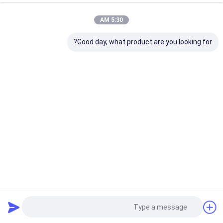
5:30 AM
Good day, what product are you looking for?
پوشش پودری حصار مشبک فلزی سوراخ دار برای باغ خصوصی
مش فلزی سوراخ دار
2025-05-21
25 نظرات